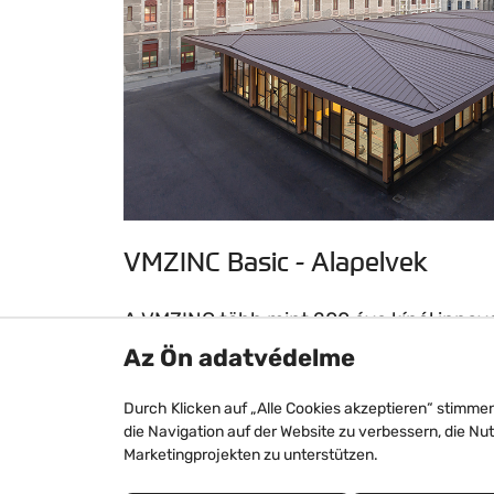
VMZINC Basic - Alapelvek
A VMZINC több mint 200 éve kínál innov
épületek fedéséhez. A VMZINC Basic meg
Az Ön adatvédelme
használatával.
Durch Klicken auf „Alle Cookies akzeptieren“ stimme
die Navigation auf der Website zu verbessern, die Nu
Olvasson tovább
Marketingprojekten zu unterstützen.