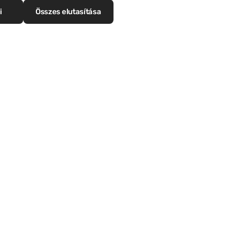
i
Összes elutasítása
Pro Zinc