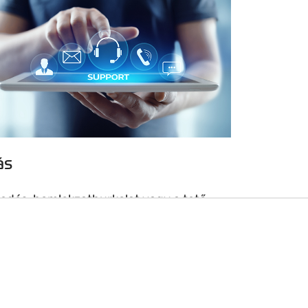
ás
fedés, homlokzatburkolat vagy a tető
-kel történő tervezéséhez