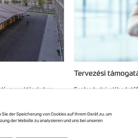
Tervezési támogat
atív megoldásokat az
Fontos tudnivalók a tető
ismerteti Önt a cink
vízelvezetésének VMZINC
n Sie der Speicherung von Cookies auf Ihrem Gerät zu, um
Olvasson tovább
tzung der Website zu analysieren und uns bei unseren