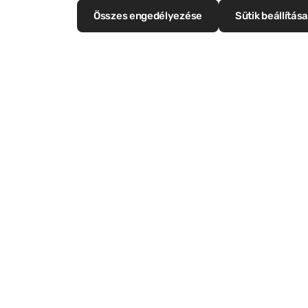
Összes engedélyezése
Sütik beállítása
Karbantartás