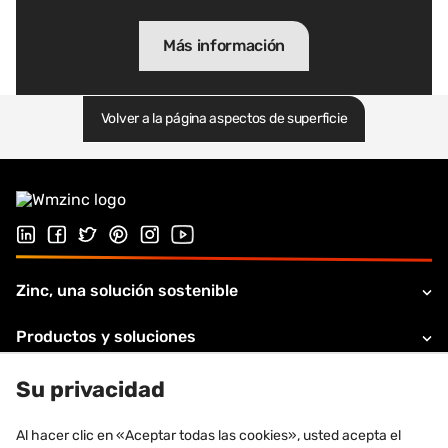
Más información
Volver a la página aspectos de superficie
Síguenos en LinkedIn
Síguenos en Facebook
Síganos en Twitter
Síguenos en Pinterest
Síguenos en Instagram
Visita nuestro canal de Youtube
Zinc, una solución sostenible
Productos y soluciones
Soportes y servicios
Su privacidad
Acerca de VMZINC
Al hacer clic en «Aceptar todas las cookies», usted acepta el